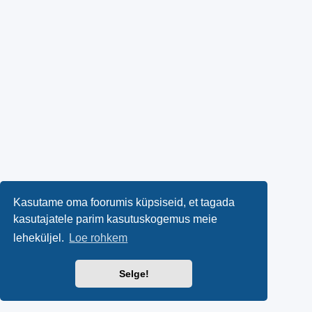
Kasutame oma foorumis küpsiseid, et tagada
kasutajatele parim kasutuskogemus meie
leheküljel.
Loe rohkem
Selge!