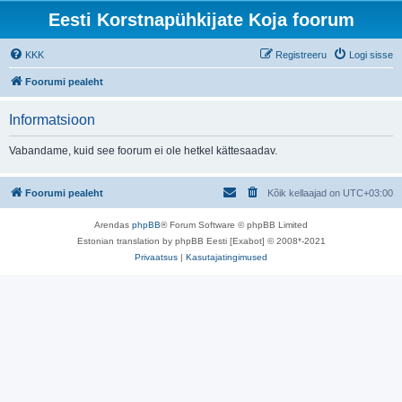
Eesti Korstnapühkijate Koja foorum
KKK
Registreeru
Logi sisse
Foorumi pealeht
Informatsioon
Vabandame, kuid see foorum ei ole hetkel kättesaadav.
Foorumi pealeht
Kõik kellaajad on
UTC+03:00
Arendas
phpBB
® Forum Software © phpBB Limited
Estonian translation by phpBB Eesti [Exabot] © 2008*-2021
Privaatsus
|
Kasutajatingimused